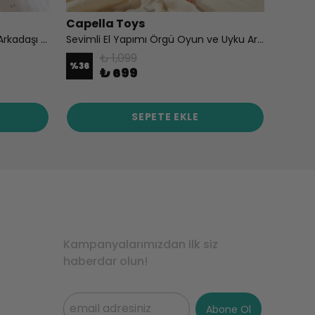
Capella Toys
Capel
Capella Toys Tavşan Oli Uyku Arkadaşı 35 cm | El Yapımı Bez Bebek, %100 Pamuk, Antialerjik Dolgu, Hediye Kutulu
Sevimli El Yapımı Örgü Oyun ve Uyku Arkadaşı Civciv Theo
₺ 1,099
%
36
%
17
₺ 699
SEPETE EKLE
Kampanyalarımızdan ilk siz
haberdar olun!
Abone Ol