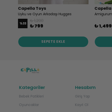
Capella Toys
Capella
Amigurumi Örgü Bebek Çocuk Doğal Oyun Arkadaşı Oyuncak Kurbağa Prenses
Uyku ve Oyun Arkadaşı Hugges
₺ 1,200
%
33
₺ 799
₺ 1,499
SEPETE EKLE
Kategoriler
Hesabım
Bebek Patikleri
Giriş Yap
Oyuncaklar
Kayıt Ol