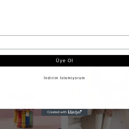
%10 İndirimi Yakala
Hemen üye ol ve %10 İndirimi kazan
Üye Ol
İndirim İstemiyorum