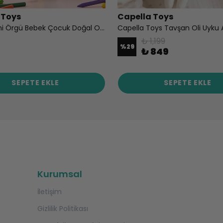
 Toys
Capella Toys
Amigurumi Örgü Bebek Çocuk Doğal Oyun Arkadaşı Oyuncak Flower Elf
₺ 1,199
%
29
₺ 849
SEPETE EKLE
SEPETE EKLE
Kurumsal
İletişim
Gizlilik Politikası