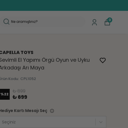
0
CAPELLA TOYS
Sevimli El Yapımı Örgü Oyun ve Uyku
Arkadaşı Arı Maya
Ürün Kodu
:
CPL1052
₺ 899
%
22
₺ 699
Hediye Kartı Mesajı Seç
Seçiniz