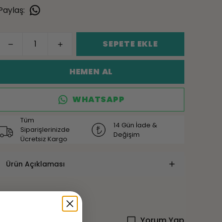
Paylaş
:
SEPETE EKLE
HEMEN AL
WHATSAPP
Tüm
14 Gün İade &
Siparişlerinizde
Değişim
Ücretsiz Kargo
Ürün Açıklaması
Yorum Yap