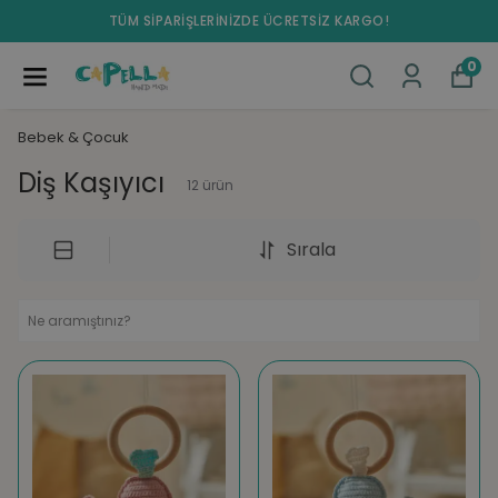
TÜM SİPARİŞLERİNİZDE ÜCRETSİZ KARGO!
0
Bebek & Çocuk
Diş Kaşıyıcı
12
ürün
Sırala