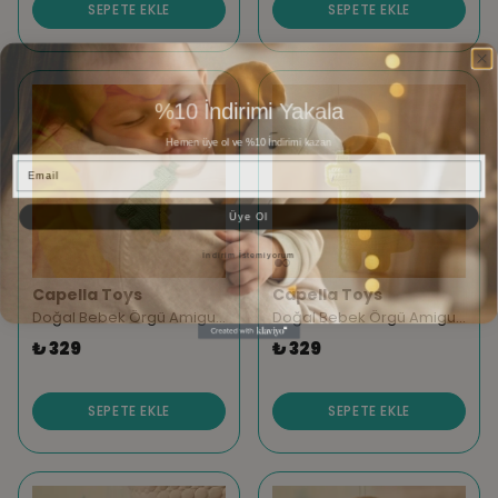
SEPETE EKLE
SEPETE EKLE
%10 İndirimi Yakala
Hemen üye ol ve %10 İndirimi kazan
Email
Üye Ol
İndirim İstemiyorum
Capella Toys
Capella Toys
Doğal Bebek Örgü Amigurumi Diş Kaşıyıcı Dinazor Yeşil 9-12 Ay
Doğal Bebek Örgü Amigurumi Diş Kaşıyıcı Dinazor Sarı 9-12 Ay
₺ 329
₺ 329
SEPETE EKLE
SEPETE EKLE