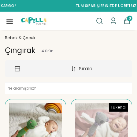
TÜM SİPARİŞLERİNİZDE ÜCRETSİZ KARGO!
0
Bebek & Çocuk
Çıngırak
4
ürün
Sırala
Tükendi